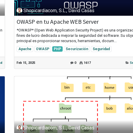
Shopicardiacom, S.L., David Casas
OWASP en tu Apache WEB Server
in
*OWASP* (Open Web Application Security Project) es una organizac
fines de lucro dedicada a mejorar la seguridad del software. Su obje
principal es proporcionar recursos, herramientas, docum...
Apache
OWASP
PHP
Securización
Seguridad
ad
Feb 15, 2025
0
1617
S
Shopicardiacom, S.L., David Casas