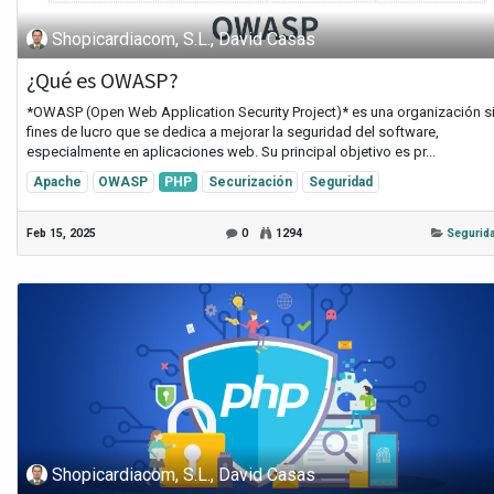
Shopicardiacom, S.L., David Casas
¿Qué es OWASP?
*OWASP (Open Web Application Security Project)* es una organización s
fines de lucro que se dedica a mejorar la seguridad del software,
especialmente en aplicaciones web. Su principal objetivo es pr...
Apache
OWASP
PHP
Securización
Seguridad
Feb 15, 2025
0
1294
Segurid
Shopicardiacom, S.L., David Casas