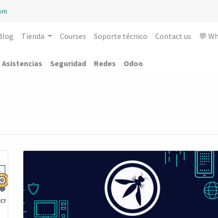
com
Blog
Tienda
Courses
Soporte técnico
Contact us
💬 W
Asistencias
Seguridad
Redes
Odoo