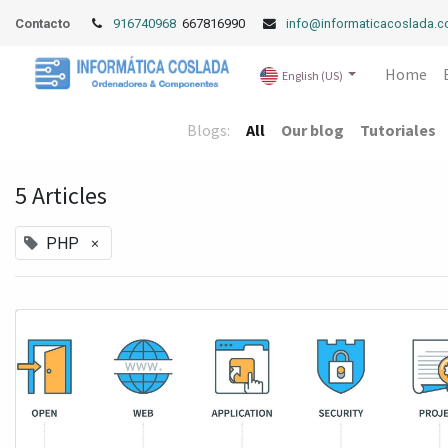
Contacto
916740968
667816990
info@informaticacoslada.
Home
English (US)
Blogs:
All
Our blog
Tutoriales
5 Articles
×
PHP