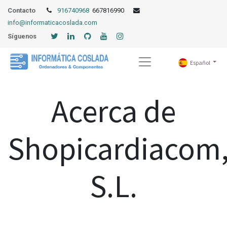
Contacto
916740968
667816990
info@informaticacoslada.com
Síguenos
Español
Acerca de
Shopicardiacom
S.L.