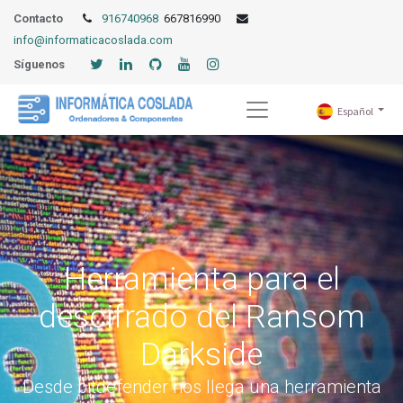
Contacto
916740968
667816990
info@informaticacoslada.com
Síguenos
Español
Herramienta para el
descifrado del Ransom
Darkside
Desde bitdefender nos llega una herramienta