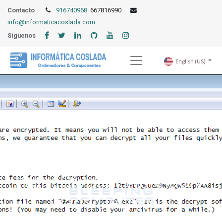
Contacto
916740968
667816990
info@informaticacoslada.com
Síguenos
English (US)
Propagación masiva del
WanaCrypt0r, WannaCry,
Wana Decrypt0r
Cómo entra en tu sistema y cómo se propaga