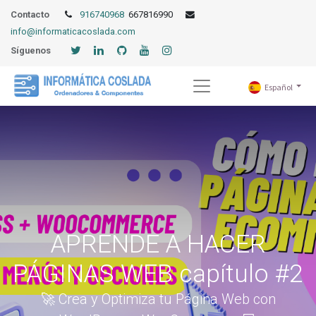
Contacto
916740968
667816990
info@informaticacoslada.com
Síguenos
Español
APRENDE A HACER
PÁGINAS WEB capítulo #2
🚀 Crea y Optimiza tu Página Web con