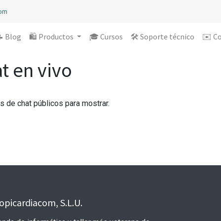
com
 Blog
🛍️ Productos
🎓 Cursos
🛠️ Soporte técnico
✉️ C
t en vivo
s de chat públicos para mostrar.
opicardiacom, S.L.U.