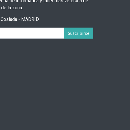
nda de informática y taller más veterana de
de la zona.
2 Coslada - MADRID
Suscribirse