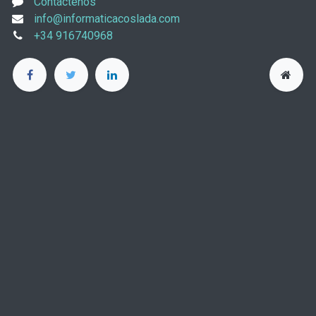
Contáctenos
info@informaticacoslada.com
+34 916740968