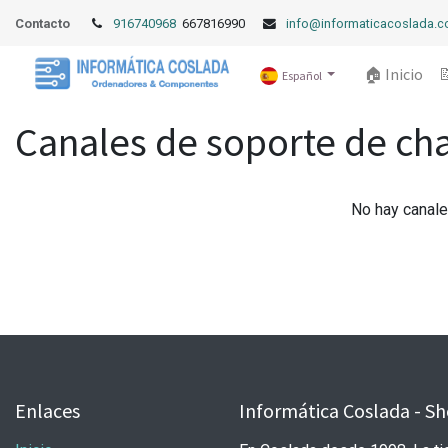
Contacto
916740968
667816990
info@informaticacoslada.
🏠 Inicio

Español
Canales de soporte de cha
No hay canale
Enlaces
Informática Coslada - Sh