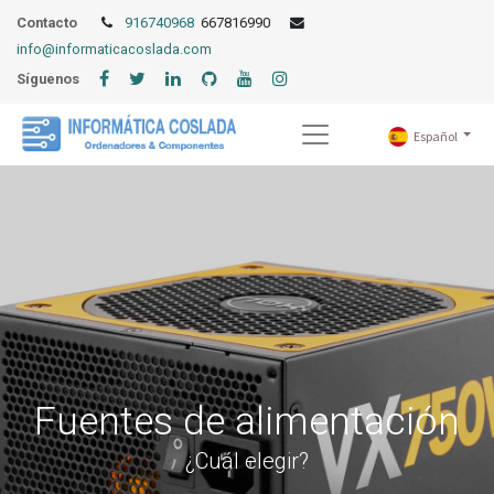
Contacto
916740968
667816990
info@informaticacoslada.com
Síguenos
Español
Fuentes de alimentación
¿Cuál elegir?