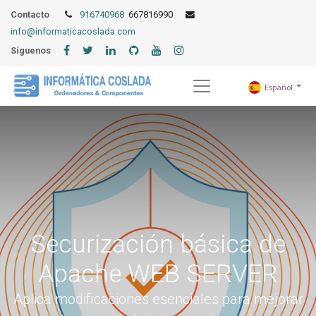
Contacto
916740968
667816990
info@informaticacoslada.com
Síguenos
Español
Securización básica de
Apache WEB SERVER
Aplica modificaciones esenciales para mejorar