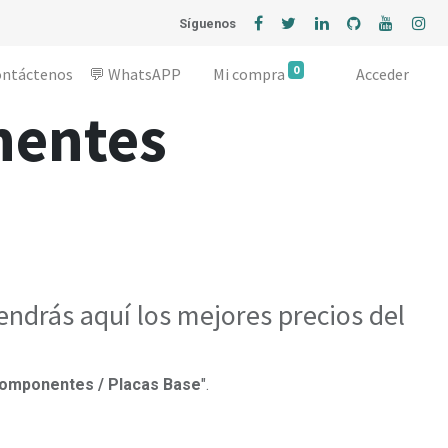
Síguenos
0
ontáctenos
💬 WhatsAPP
Mi compra
Acceder
nentes
ndrás aquí los mejores precios del
omponentes / Placas Base
".