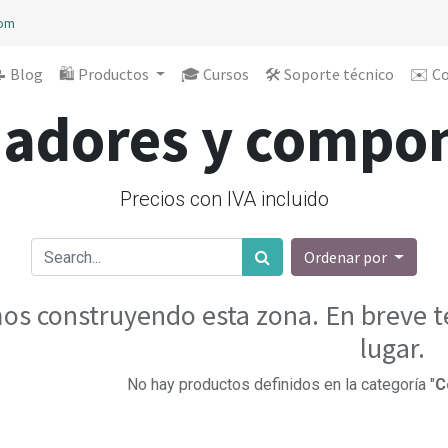
com
 Blog
🛍️ Productos
🎓 Cursos
🛠️ Soporte técnico
✉️ C
adores y compo
Precios con IVA incluido
Ordenar por
os construyendo esta zona. En breve te
lugar.
No hay productos definidos en la categoría "
C