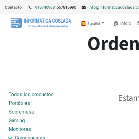
Contacto
916740968
667816990
info@informaticacoslada.
🏠 Inicio

Español
Orden
Todos los productos
Estam
Portátiles
Sobremesa
Gaming
Monitores
Componentes