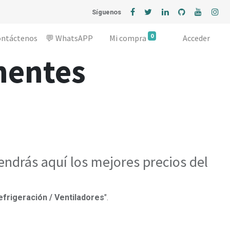
Síguenos
0
ontáctenos
💬 WhatsAPP
Mi compra
Acceder
nentes
ndrás aquí los mejores precios del
efrigeración / Ventiladores
".