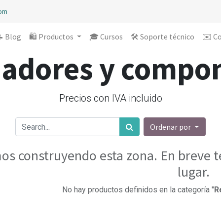
com
 Blog
🛍️ Productos
🎓 Cursos
🛠️ Soporte técnico
✉️ C
adores y compo
Precios con IVA incluido
Ordenar por
os construyendo esta zona. En breve te
lugar.
No hay productos definidos en la categoría "
R