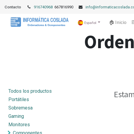
Contacto
916740968
667816990
info@informaticacoslada.
🏠 Inicio

Español
Orden
Todos los productos
Estam
Portátiles
Sobremesa
Gaming
Monitores
Componentes